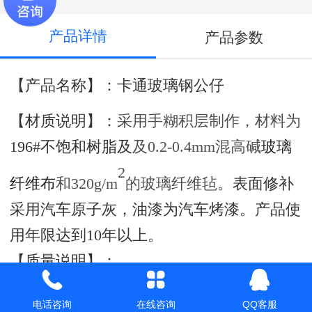
产品详情
产品参数
【产品名称】：卡通玻璃钢公仔
【材质说明】：
采用手糊积层制作，材料为
196#不饱和树脂及
及0.2-0.4mm混高碱
玻璃
2
纤维布
和320g/m
的玻璃纤维毡
。表面修补
采用汽车原子灰，油漆为汽车烤漆。产品使
用年限达到10年以上。
【质量说明】：
1、 外观规整，无磕碰，无划痕，无裂纹；
电话咨询
在线咨询
QQ客服